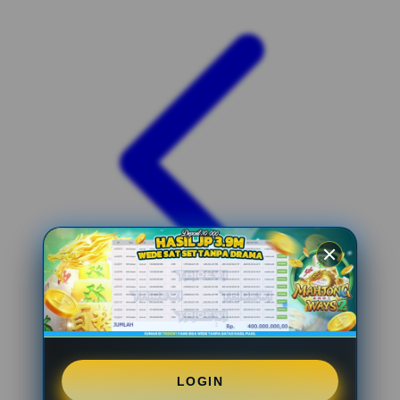
Xootz
Y
Yamatoya
Z
Zaxy
Zoggs
0-9
4Moms
59S
LOGIN