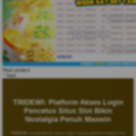
Share product:
```html
TRIDEWI: Platform Akses Login
Pencetus Situs Slot Bikin
Nostalgia Penuh Maxwin
TRIDEWI
menghadirkan akses login menuju platform hiburan slot