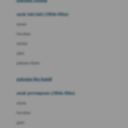
pakaian renang
Bumkins
anak laki-laki (18bln-8thn)
C
atasan
Cetaphil
bawahan
Chicco
setelan
Childlife
jaket
Clevamama
pakaian dalam
Cocolatte
Cottonseeds
pakaian ibu hamil
Cozy N Safe
anak perempuan (18bln-8thn)
Crane
atasan
Cybex
bawahan
D
gaun