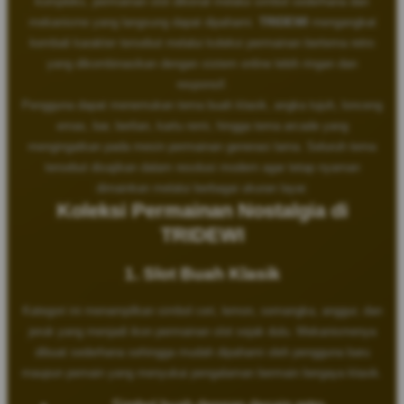
kompleks, permainan slot dikenal melalui simbol sederhana dan
mekanisme yang langsung dapat dipahami.
TRIDEWI
mengangkat
kembali karakter tersebut melalui koleksi permainan bertema retro
yang dikombinasikan dengan sistem online lebih ringan dan
responsif.
Pengguna dapat menemukan tema buah klasik, angka tujuh, lonceng
emas, bar, berlian, kartu remi, hingga tema arcade yang
mengingatkan pada mesin permainan generasi lama. Seluruh tema
tersebut disajikan dalam resolusi modern agar tetap nyaman
dimainkan melalui berbagai ukuran layar.
Koleksi Permainan Nostalgia di
TRIDEWI
1. Slot Buah Klasik
Kategori ini menampilkan simbol ceri, lemon, semangka, anggur, dan
jeruk yang menjadi ikon permainan slot sejak dulu. Mekanismenya
dibuat sederhana sehingga mudah dipahami oleh pengguna baru
maupun pemain yang menyukai pengalaman bermain bergaya klasik.