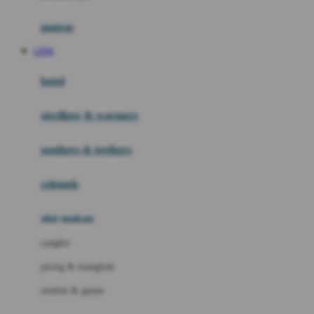
Happy Tummy
Hauck
matras
Havaianas
LINK
Hegen
botol
Hot Wheels
sterilizer & warmers
Hybrid
soothers & teethers
I
Inlacta DHA
celemek
Interlac
alat makan
Ivenet
cangkir
J
piring & mangkuk
Jack N Jill
sendok & garpu
Joie