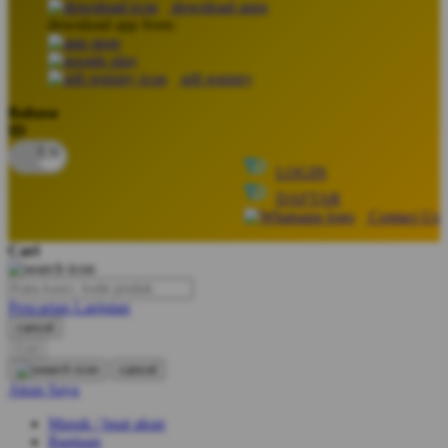
download apps
download app from:
Oh Ma Grain
Okiedog
gift registry
P
Bahasa
ID
Peachy
LOGIN
Phil & Ted's
DAFTAR
Philips Avent
Contact Us
Pigeon
Cari
Playgro
Pencarian Lanjutan
Poled Global
cancel
Cari
Ponycycle
cancel
Puma
Akun Saya
Pureats
Masuk / buat akun
Bantuan