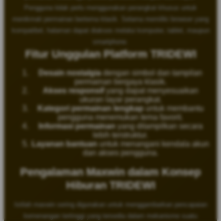
Pengguna tidak perlu menggunakan perangkat khusus untuk
menikmati permainan bertema klasik. Selama memiliki browser yang
kompatibel, halaman dapat diakses melalui komputer, tablet, maupun
smartphone.
Fitur Unggulan Platform TRIDEWI
Desain nostalgia
dengan simbol dan tampilan
permainan bergaya klasik.
Akses responsif
yang dapat menyesuaikan
ukuran layar perangkat.
Kategori permainan lengkap
untuk membantu
pengguna menemukan tema favorit.
Informasi permainan
yang ditampilkan secara
lebih terstruktur.
Layanan bantuan
untuk menangani kendala akun
dan akses pengguna.
Pengalaman Maxwin dalam Konsep
Hiburan TRIDEWI
Istilah maxwin sering digunakan untuk menggambarkan pencapaian
kemenangan tertinggi yang tersedia dalam mekanisme suatu