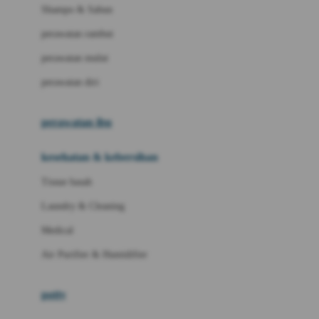
London Taxi
Shampo & Sabun
Love To Dream
perawatan rambut
perawatan mulut
M
perawatan diri
Magformers
Mama's Choice
perawatan ibu
Mamas&Papas
kesehatan & kebersihan
Mamaway
Tissue basah
Maxi Cosi
Laundry & Cleaning
Megabloks
Medical
Micro
Air Purifier & Humidifier
MiDeer
Mimi & Lula
potty
Mini Monkey