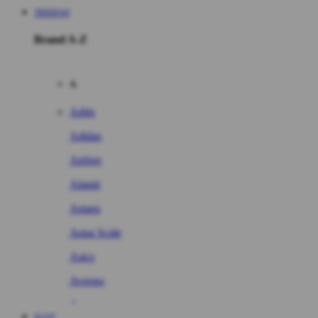
TRIDEWI
Brand A-Z
A
Addo
Adidas
Airfree
Alamii
Amara
Aqua Scale
Asics
Aveeno
Awan
SLOT